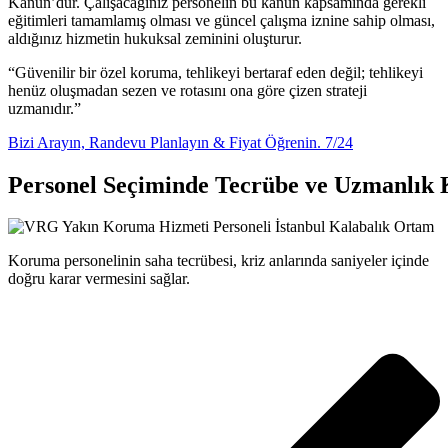
Kanun’dur. Çalışacağınız personelin bu kanun kapsamında gerekli
eğitimleri tamamlamış olması ve güncel çalışma iznine sahip olması,
aldığınız hizmetin hukuksal zeminini oluşturur.
“Güvenilir bir özel koruma, tehlikeyi bertaraf eden değil; tehlikeyi
henüz oluşmadan sezen ve rotasını ona göre çizen strateji
uzmanıdır.”
Bizi Arayın, Randevu Planlayın & Fiyat Öğrenin. 7/24
Personel Seçiminde Tecrübe ve Uzmanlık K
Koruma personelinin saha tecrübesi, kriz anlarında saniyeler içinde
doğru karar vermesini sağlar.