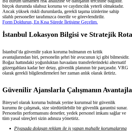
Bu durum tamamen risk analizine ve danışanın tercihine bağlıdır.
birçok durumda silahsız koruma ve caydırıcılık yeterli olmaktadır.
Ancak yüksek riskli durumlarda, gerekli taşıma izinlerine sahip
silahlı personeller tarafımızca önerilir ve görevlendirilir.
Form Doldurun, En Kısa Sürede İletişime Geçelim.
İstanbul Lokasyon Bilgisi ve Stratejik Rot
İstanbul’da güvenilir yakın koruma bulmanın en kritik
avantajlarından biri, personelin şehri bir avucunun içi gibi bilmesidir.
Boğaz hattındaki yoğunluktan havaalanı transferlerindeki alternatif
güzergahlara kadar her detay, güvenlik planının bir parçasıdır. VRG
olarak gerekli bilgilendirmeleri her zaman anlık olarak iletiriz.
Güvenilir Ajanslarla Çalışmanın Avantajla
Bireysel olarak koruma bulmak yerine kurumsal bir güvenlik
kurumu ile çalışmak, size sürdürülebilir bir güvenlik garantisi sunar.
Personelin performansını denetler, yedek personel imkanı sağlar ve
tüm yasal süreçleri sizin adınıza yönetiriz.
Piyasada dolaşan reklam ile iş yapan mahalle korumalarına